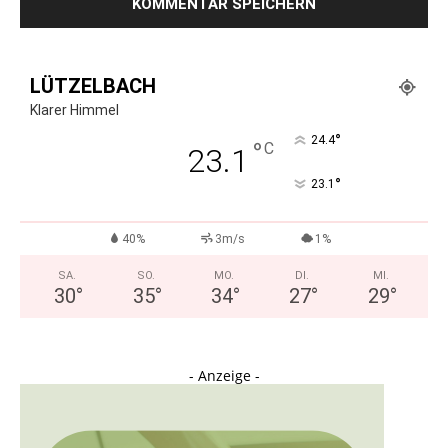
LÜTZELBACH
Klarer Himmel
°
24.4
°
C
23.1
°
23.1
40%
3m/s
1%
SA.
SO.
MO.
DI.
MI.
30
°
35
°
34
°
27
°
29
°
- Anzeige -