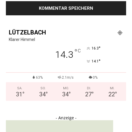
LÜTZELBACH
Klarer Himmel
°
16.3
°
C
14.3
°
14.1
63%
2.1m/s
0%
SA.
SO.
MO.
DI.
MI.
31
°
34
°
34
°
27
°
22
°
- Anzeige -