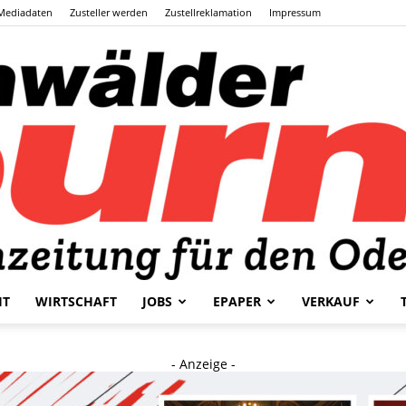
Mediadaten
Zusteller werden
Zustellreklamation
Impressum
HT
WIRTSCHAFT
JOBS
EPAPER
VERKAUF
Odenwälder
- Anzeige -