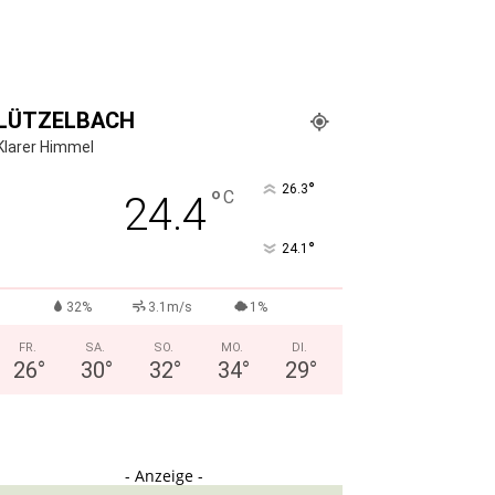
LÜTZELBACH
Klarer Himmel
°
26.3
°
C
24.4
°
24.1
32%
3.1m/s
1%
FR.
SA.
SO.
MO.
DI.
26
°
30
°
32
°
34
°
29
°
- Anzeige -