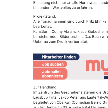
Einladung nicht nur an alle Heranwachsenden
besonders Wertvolles zu erfahren.
Projektstand:
Alle Tonaufnahmen sind durch Fritz Ehmke p
bearbeitet.
Künstlerin Conny Abramzik aus Biebesheim 
bereichernden Bilder erstellt. Das Buch wi
Ueberau zum Druck vorbereitet.
Zur Handlung:
Im Zentrum des Geschehens stehen die Gro
Lausbub Fritz (Jakob Peter aus Lautertal-W
begleitet von Oba Kall (Comedian Bernd Gi
aus Mörlenbach) 33 Mundart-Babblerinnen 