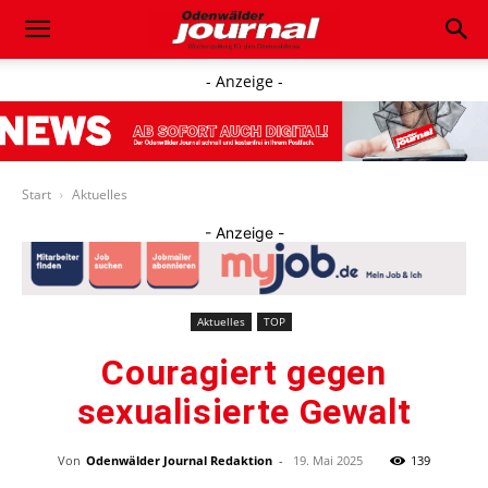
- Anzeige -
Start
Aktuelles
- Anzeige -
Aktuelles
TOP
Couragiert gegen
sexualisierte Gewalt
Von
Odenwälder Journal Redaktion
-
19. Mai 2025
139