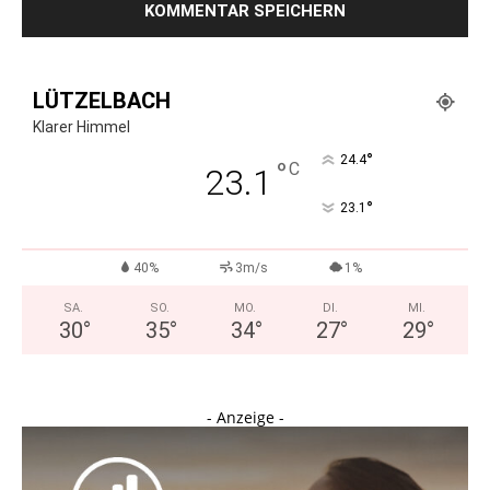
LÜTZELBACH
Klarer Himmel
°
24.4
°
C
23.1
°
23.1
40%
3m/s
1%
SA.
SO.
MO.
DI.
MI.
30
°
35
°
34
°
27
°
29
°
- Anzeige -