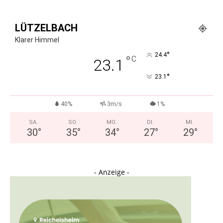
LÜTZELBACH
Klarer Himmel
°
24.4
°
C
23.1
°
23.1
40%
3m/s
1%
SA.
SO.
MO.
DI.
MI.
30
°
35
°
34
°
27
°
29
°
- Anzeige -