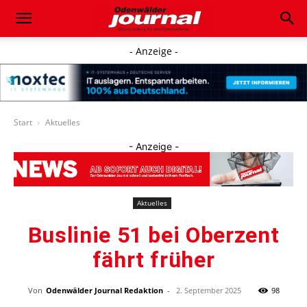
- Anzeige -
Start
Aktuelles
- Anzeige -
Aktuelles
Buslinie 51 bei Oberzent
fährt früher
Von
Odenwälder Journal Redaktion
-
2. September 2025
98