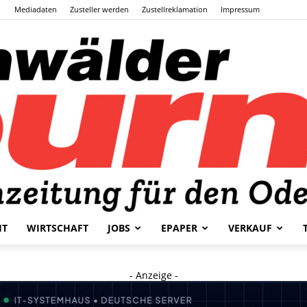
Mediadaten
Zusteller werden
Zustellreklamation
Impressum
HT
WIRTSCHAFT
JOBS
EPAPER
VERKAUF
Odenwälder
- Anzeige -