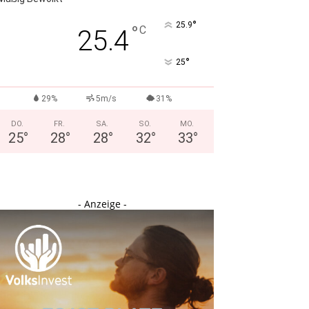
°
25.9
°
C
25.4
°
25
29%
5m/s
31%
DO.
FR.
SA.
SO.
MO.
25
°
28
°
28
°
32
°
33
°
- Anzeige -