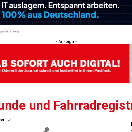
Journal
gistrierung
- Anzeige -
unde und Fahrradregist
178