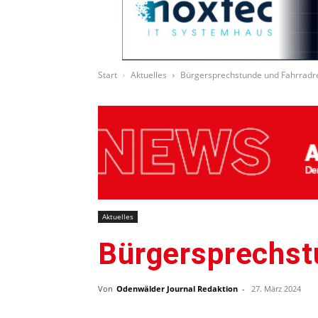
Start
Aktuelles
Bürgersprechstunde und Fahrradre
Aktuelles
Bürgersprechst
Von
Odenwälder Journal Redaktion
-
27. März 2024