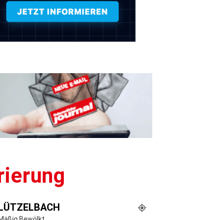
rierung
LÜTZELBACH
Mäßig Bewölkt