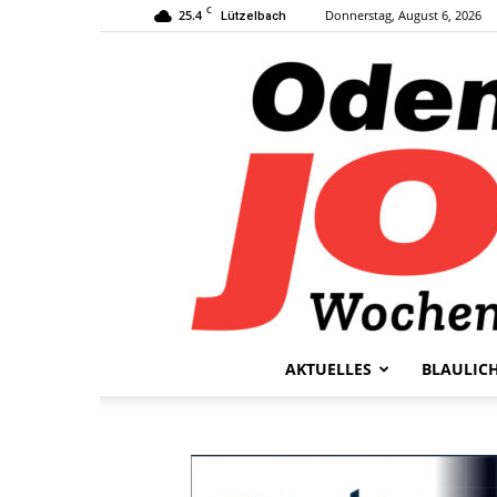
C
25.4
Donnerstag, August 6, 2026
Lützelbach
AKTUELLES
BLAULIC