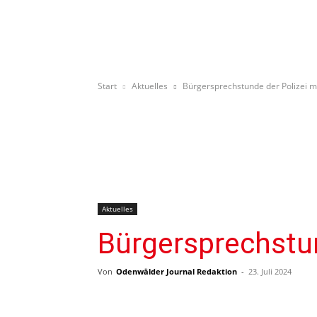
Start
Aktuelles
Bürgersprechstunde der Polizei m
Aktuelles
Bürgersprechstun
Von
Odenwälder Journal Redaktion
-
23. Juli 2024