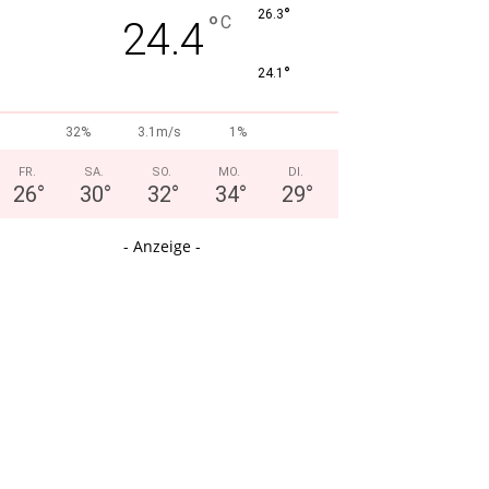
°
26.3
°
C
24.4
°
24.1
32%
3.1m/s
1%
FR.
SA.
SO.
MO.
DI.
26
°
30
°
32
°
34
°
29
°
- Anzeige -