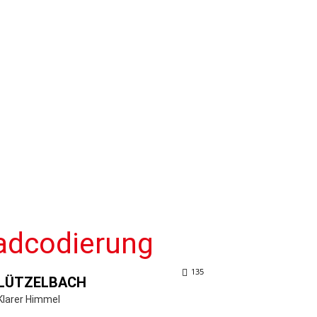
radcodierung
135
LÜTZELBACH
Klarer Himmel