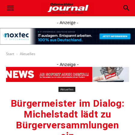
- Anzeige -
Start
Aktuelles
- Anzeige -
Aktuelles
Bürgermeister im Dialog:
Michelstadt lädt zu
Bürgerversammlungen