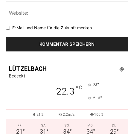
E-Mail und Name für die Zukunft merken
LÜTZELBACH
Bedeckt
°
23
°
C
22.3
°
21.3
21%
2.2m/s
100%
FR.
SA.
SO.
MO.
DI.
21
°
31
°
34
°
34
°
29
°