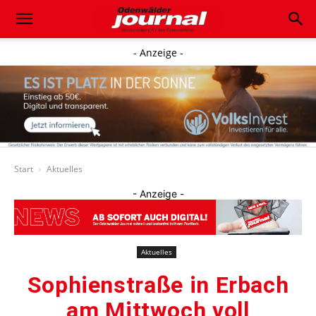
- Anzeige -
Start
Aktuelles
- Anzeige -
Aktuelles
Sophienstraße in Erbach
am Mittwoch voll