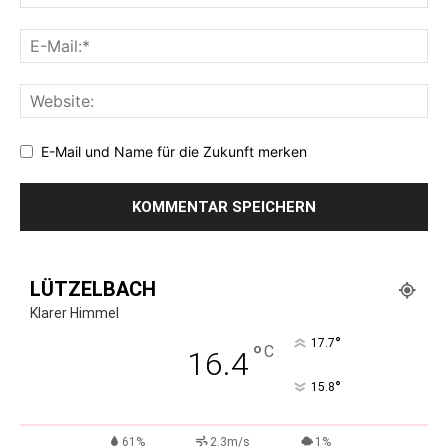
E-Mail und Name für die Zukunft merken
LÜTZELBACH
Klarer Himmel
°
17.7
°
C
16.4
°
15.8
61%
2.3m/s
1%