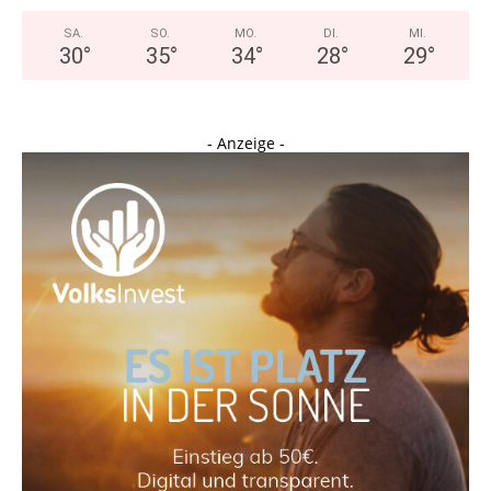
SA.
SO.
MO.
DI.
MI.
30
°
35
°
34
°
28
°
29
°
- Anzeige -