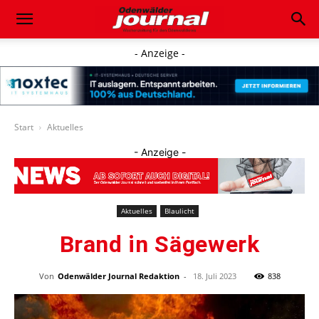
- Anzeige -
Start
Aktuelles
- Anzeige -
Aktuelles
Blaulicht
Brand in Sägewerk
Von
Odenwälder Journal Redaktion
-
18. Juli 2023
838