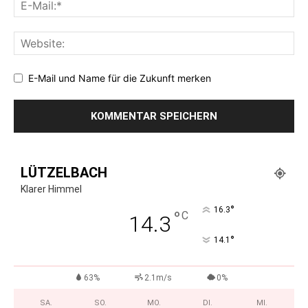
E-Mail und Name für die Zukunft merken
LÜTZELBACH
Klarer Himmel
°
16.3
°
C
14.3
°
14.1
63%
2.1m/s
0%
SA.
SO.
MO.
DI.
MI.