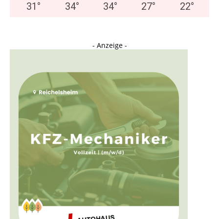
31
°
34
°
34
°
27
°
22
°
- Anzeige -