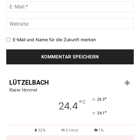
E-Mail und Name für die Zukunft merken
LÜTZELBACH
Klarer Himmel
°
26.3
°
C
24.4
°
24.1
32%
3.1m/s
1%