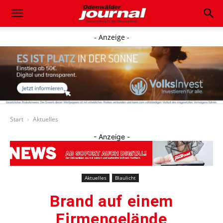
- Anzeige -
Start
Aktuelles
- Anzeige -
Aktuelles
Blaulicht
Brand auf einem
Firmengelände