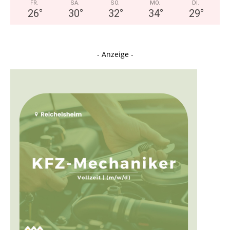
FR.
SA.
SO.
MO.
DI.
26
°
30
°
32
°
34
°
29
°
- Anzeige -