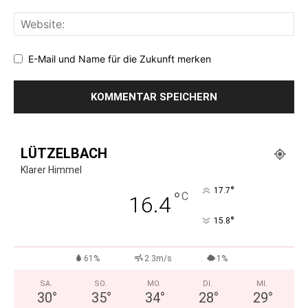
E-Mail und Name für die Zukunft merken
LÜTZELBACH
Klarer Himmel
°
17.7
°
C
16.4
°
15.8
61%
2.3m/s
1%
SA.
SO.
MO.
DI.
MI.
30
°
35
°
34
°
28
°
29
°