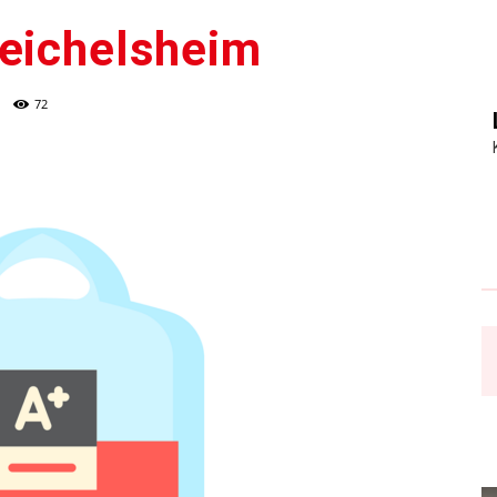
Reichelsheim
72