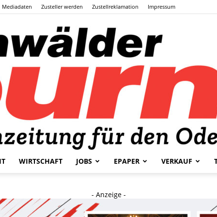
Mediadaten
Zusteller werden
Zustellreklamation
Impressum
HT
WIRTSCHAFT
JOBS
EPAPER
VERKAUF
Odenwälder
- Anzeige -