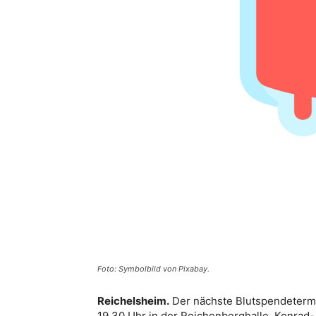
Foto: Symbolbild von Pixabay.
Reichelsheim.
Der nächste Blutspendetermin
19.30 Uhr in der Reichenberghalle, Konrad-A