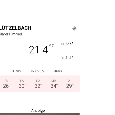
LÜTZELBACH
Klarer Himmel
°
22.5
°
C
21.4
°
21.1
40%
2.5m/s
0%
FR.
SA.
SO.
MO.
DI.
26
°
30
°
32
°
34
°
29
°
- Anzeige -