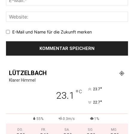
E-Mail und Name für die Zukunft merken
LÜTZELBACH
Klarer Himmel
°
23.7
°
C
23.1
°
22.7
55%
0.3m/s
1%
DO.
FR.
SA.
SO.
MO.