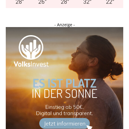
28
°
26
°
28
°
32
°
22
°
- Anzeige -