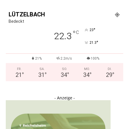
LÜTZELBACH
Bedeckt
°
23
°
C
22.3
°
21.3
21%
2.2m/s
100%
FR.
SA.
SO.
MO.
DI.
21
°
31
°
34
°
34
°
29
°
- Anzeige -