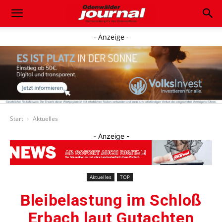
- Anzeige -
Start
Aktuelles
- Anzeige -
Aktuelles
TOP
Bleibelastung im Schloß
Erbach laut Gutachten