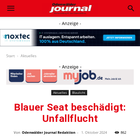
- Anzeige -
Start
Aktuelles
- Anzeige -
Aktuelles
Blaulicht
Blauer Seat beschädigt:
Unfallflucht
Von
Odenwälder Journal Redaktion
-
1. Oktober 2024
862