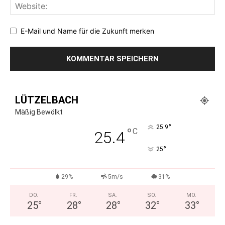
E-Mail und Name für die Zukunft merken
LÜTZELBACH
Mäßig Bewölkt
°
25.9
°
C
25.4
°
25
29%
5m/s
31%
DO.
FR.
SA.
SO.
MO.
25
°
28
°
28
°
32
°
33
°