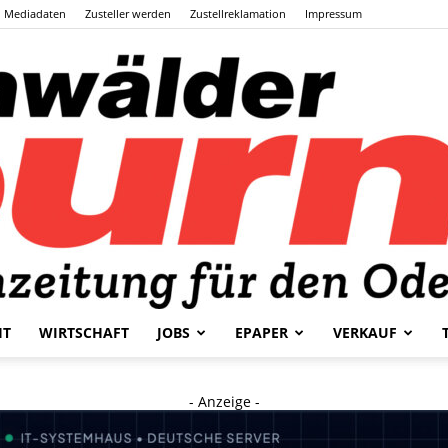
Mediadaten
Zusteller werden
Zustellreklamation
Impressum
HT
WIRTSCHAFT
JOBS
EPAPER
VERKAUF
Odenwälder
- Anzeige -