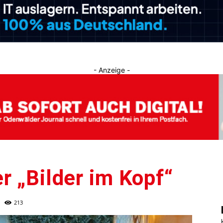
Journal
- Anzeige -
r „Bilder im Kopf“
213