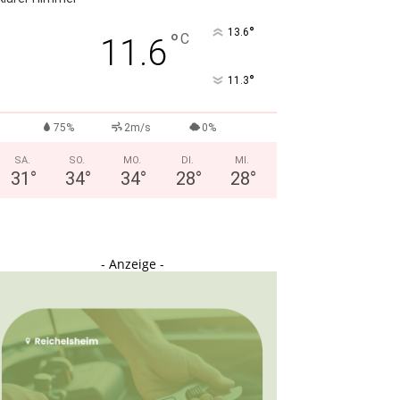
°
13.6
°
C
11.6
°
11.3
75%
2m/s
0%
SA.
SO.
MO.
DI.
MI.
31
°
34
°
34
°
28
°
28
°
- Anzeige -