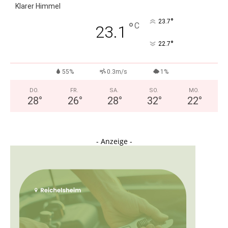
Klarer Himmel
°
23.7
°
C
23.1
°
22.7
55%
0.3m/s
1%
DO.
FR.
SA.
SO.
MO.
28
°
26
°
28
°
32
°
22
°
- Anzeige -