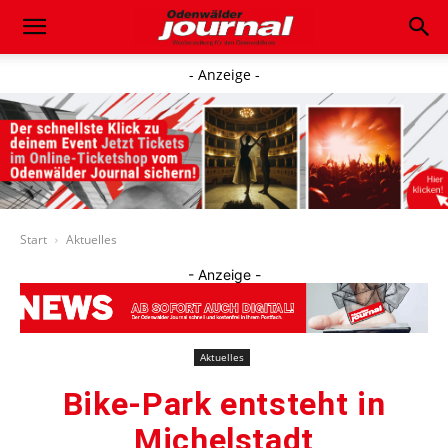
- Anzeige -
Start
Aktuelles
- Anzeige -
Aktuelles
Bike-Park entsteht in
Michelstadt