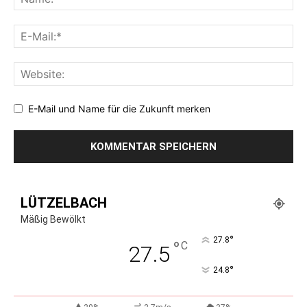
E-Mail und Name für die Zukunft merken
LÜTZELBACH
Mäßig Bewölkt
°
27.8
°
C
27.5
°
24.8