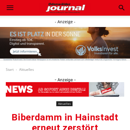
- Anzeige -
Start
Aktuelles
- Anzeige -
Aktuelles
Biberdamm in Hainstadt
erneut zerstört