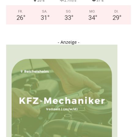
20%
2.7m/s
37%
FR.
SA.
SO.
MO.
DI.
26
°
31
°
33
°
34
°
29
°
- Anzeige -