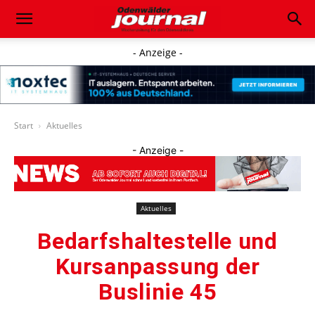
- Anzeige -
Start
Aktuelles
- Anzeige -
Aktuelles
Bedarfshaltestelle und
Kursanpassung der
Buslinie 45