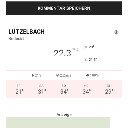
LÜTZELBACH
Bedeckt
°
23
°
C
22.3
°
21.3
21%
2.2m/s
100%
FR.
SA.
SO.
MO.
DI.
21
°
31
°
34
°
34
°
29
°
- Anzeige -