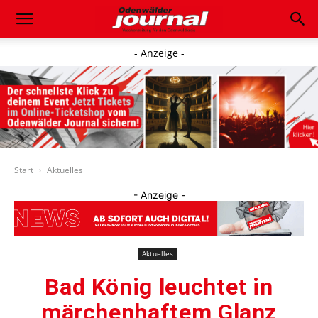
- Anzeige -
Start
Aktuelles
- Anzeige -
Aktuelles
Bad König leuchtet in
märchenhaftem Glanz