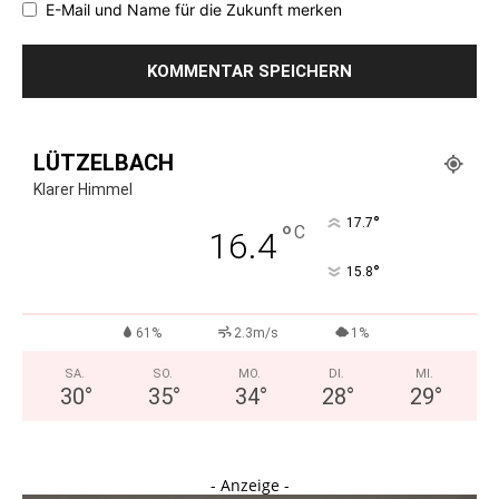
E-Mail und Name für die Zukunft merken
LÜTZELBACH
Klarer Himmel
°
17.7
°
C
16.4
°
15.8
61%
2.3m/s
1%
SA.
SO.
MO.
DI.
MI.
30
°
35
°
34
°
28
°
29
°
- Anzeige -