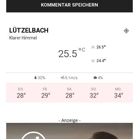
LÜTZELBACH
Klarer Himmel
°
26.5
°
C
25.5
°
24.4
32%
5.1m/s
4%
DO.
FR.
SA.
SO.
MO.
28
°
29
°
28
°
32
°
34
°
- Anzeige -