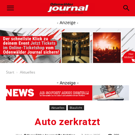
- Anzeige -
Start
Aktuelles
- Anzeige -
Aktuelles
Blaulicht
Auto zerkratzt