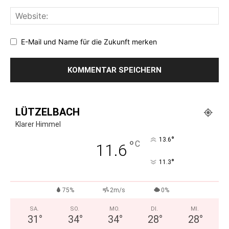
E-Mail und Name für die Zukunft merken
LÜTZELBACH
Klarer Himmel
°
13.6
°
C
11.6
°
11.3
75%
2m/s
0%
SA.
SO.
MO.
DI.
MI.
31
°
34
°
34
°
28
°
28
°