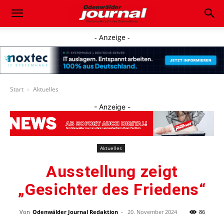
- Anzeige -
Start
Aktuelles
- Anzeige -
Aktuelles
Ausstellung zeigt
„Gesichter des Friedens“
Von
Odenwälder Journal Redaktion
-
20. November 2024
86