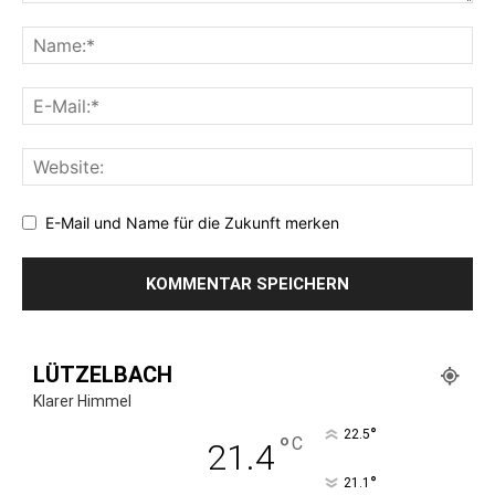
E-Mail und Name für die Zukunft merken
LÜTZELBACH
Klarer Himmel
°
22.5
°
C
21.4
°
21.1