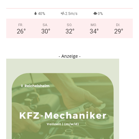
40%
2.5m/s
0%
FR.
SA.
SO.
MO.
DI.
26
°
30
°
32
°
34
°
29
°
- Anzeige -