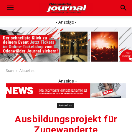
- Anzeige -
Start
Aktuelles
- Anzeige -
Aktuelles
Ausbildungsprojekt für
Zugewanderte