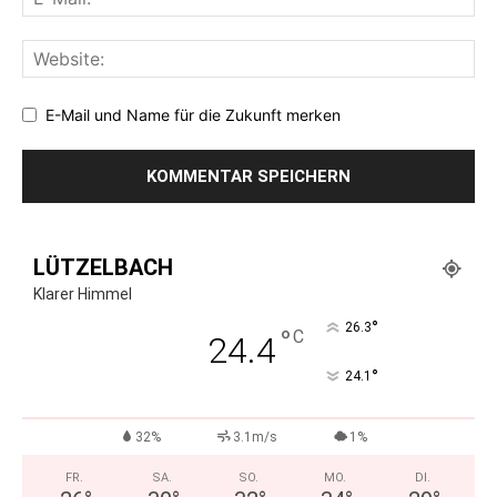
E-Mail und Name für die Zukunft merken
LÜTZELBACH
Klarer Himmel
°
26.3
°
C
24.4
°
24.1
32%
3.1m/s
1%
FR.
SA.
SO.
MO.
DI.