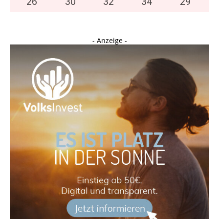
26
°
30
°
32
°
34
°
29
°
- Anzeige -