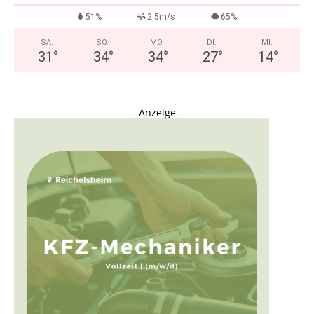
51%
2.5m/s
65%
SA.
SO.
MO.
DI.
MI.
31
°
34
°
34
°
27
°
14
°
- Anzeige -