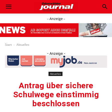
- Anzeige -
Start
Aktuelles
- Anzeige -
Aktuelles
Antrag über sichere
Schulwege einstimmig
beschlossen