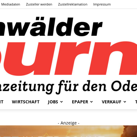
Mediadaten
Zusteller werden
Zustellreklamation
Impressum
HT
WIRTSCHAFT
JOBS
EPAPER
VERKAUF
Odenwälder
- Anzeige -