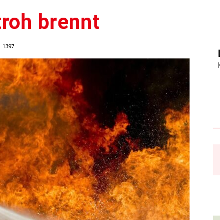
roh brennt
1397