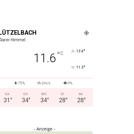
LÜTZELBACH
Klarer Himmel
°
13.6
°
C
11.6
°
11.3
75%
2m/s
0%
SA.
SO.
MO.
DI.
MI.
31
°
34
°
34
°
28
°
28
°
- Anzeige -