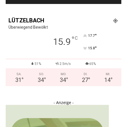
LÜTZELBACH
Überwiegend Bewölkt
°
17.7
°
C
15.9
°
15.8
51%
2.5m/s
65%
SA.
SO.
MO.
DI.
MI.
31
°
34
°
34
°
27
°
14
°
- Anzeige -