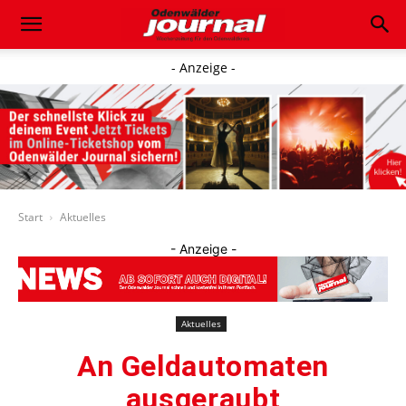
- Anzeige -
Start
Aktuelles
- Anzeige -
Aktuelles
An Geldautomaten
ausgeraubt