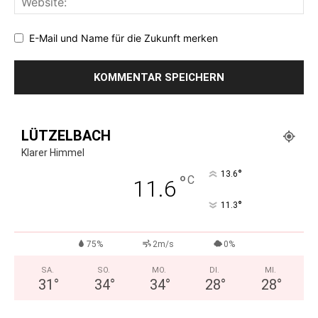
E-Mail und Name für die Zukunft merken
LÜTZELBACH
Klarer Himmel
°
13.6
°
C
11.6
°
11.3
75%
2m/s
0%
SA.
SO.
MO.
DI.
MI.
31
°
34
°
34
°
28
°
28
°