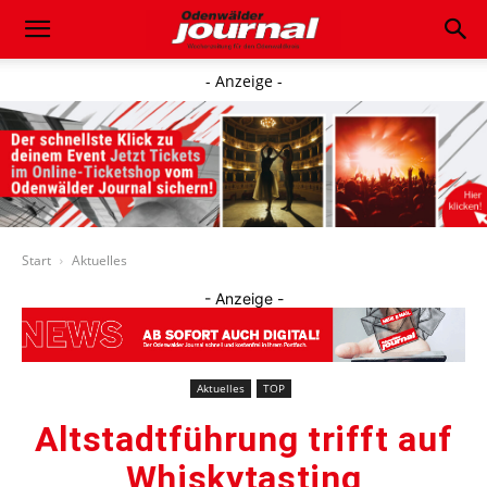
- Anzeige -
Start
Aktuelles
- Anzeige -
Aktuelles
TOP
Altstadtführung trifft auf
Whiskytasting