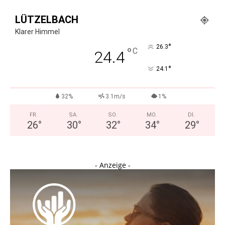
LÜTZELBACH
Klarer Himmel
°
26.3
°
C
24.4
°
24.1
32%
3.1m/s
1%
FR.
SA.
SO.
MO.
DI.
26
°
30
°
32
°
34
°
29
°
- Anzeige -