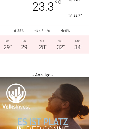
°
24.2
°
C
23.3
°
22.7
38%
4.6m/s
0%
DO.
FR.
SA.
SO.
MO.
29
°
29
°
28
°
32
°
34
°
- Anzeige -