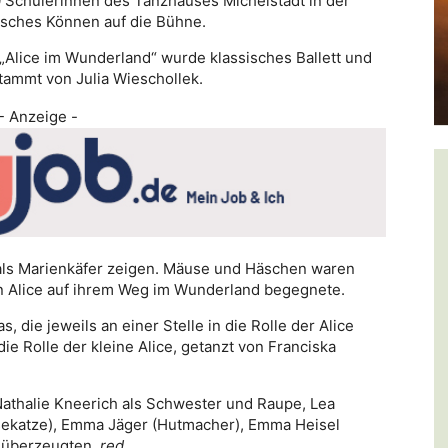
 Schülerinnen des Tanzhauses Michelstadt in der
isches Können auf die Bühne.
„Alice im Wunderland“ wurde klassisches Ballett und
tammt von Julia Wieschollek.
- Anzeige -
als Marienkäfer zeigen. Mäuse und Häschen waren
 Alice auf ihrem Weg im Wunderland begegnete.
, die jeweils an einer Stelle in die Rolle der Alice
ie Rolle der kleine Alice, getanzt von Franciska
Nathalie Kneerich als Schwester und Raupe, Lea
sekatze), Emma Jäger (Hutmacher), Emma Heisel
) überzeugten.
red