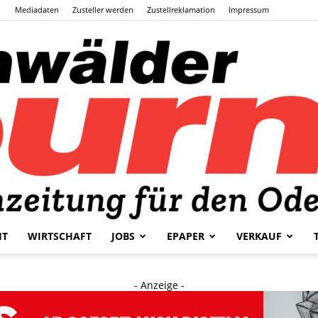
Mediadaten
Zusteller werden
Zustellreklamation
Impressum
HT
WIRTSCHAFT
JOBS
EPAPER
VERKAUF
Odenwälder
- Anzeige -