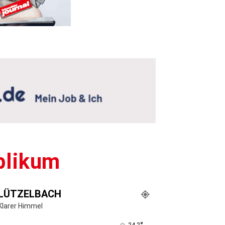
blikum
LÜTZELBACH
Klarer Himmel