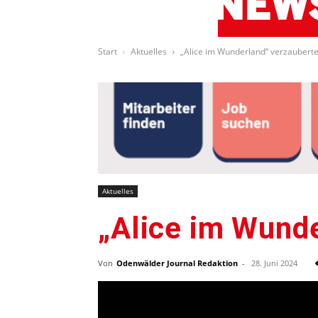
Start
Aktuelles
„Alice im Wunderland“ verzaubert
Aktuelles
„Alice im Wund
Von
Odenwälder Journal Redaktion
-
28. Juni 2024