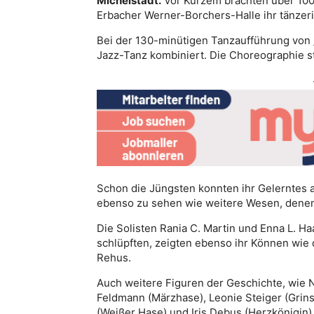
Michelstadt.
Vor Kurzem brachten über 100
Erbacher Werner-Borchers-Halle ihr tänzer
Bei der 130-minütigen Tanzaufführung von 
Jazz-Tanz kombiniert. Die Choreographie s
Schon die Jüngsten konnten ihr Gelerntes 
ebenso zu sehen wie weitere Wesen, denen
Die Solisten Rania C. Martin und Enna L. Haas
schlüpften, zeigten ebenso ihr Können wie d
Rehus.
Auch weitere Figuren der Geschichte, wie 
Feldmann (Märzhase), Leonie Steiger (Grin
(Weißer Hase) und Iris Debus (Herzkönigin