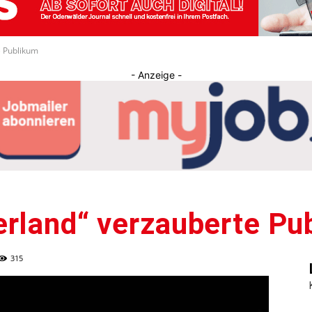
Journal
e Publikum
- Anzeige -
erland“ verzauberte Pu
315