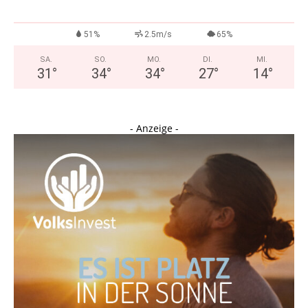
51%
2.5m/s
65%
SA.
SO.
MO.
DI.
MI.
31
°
34
°
34
°
27
°
14
°
- Anzeige -