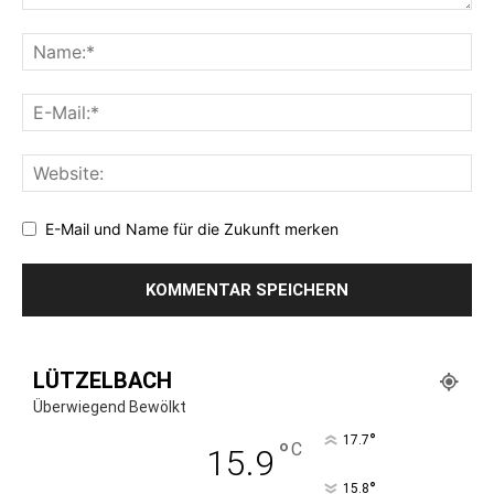
E-Mail und Name für die Zukunft merken
LÜTZELBACH
Überwiegend Bewölkt
°
17.7
°
C
15.9
°
15.8