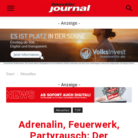
- Anzeige -
Start
Aktuelles
- Anzeige -
Aktuelles
TOP
Adrenalin, Feuerwerk,
Partyrausch: Der