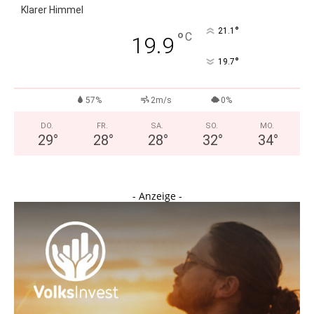
Klarer Himmel
°
21.1
°
C
19.9
°
19.7
57%
2m/s
0%
DO.
FR.
SA.
SO.
MO.
29
°
28
°
28
°
32
°
34
°
- Anzeige -