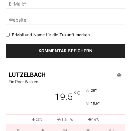
E-Mail und Name für die Zukunft merken
LÜTZELBACH
Ein Paar Wolken
°
20
°
C
19.5
°
18.6
23%
1.2m/s
16%
DO.
FR.
SA.
SO.
MO.