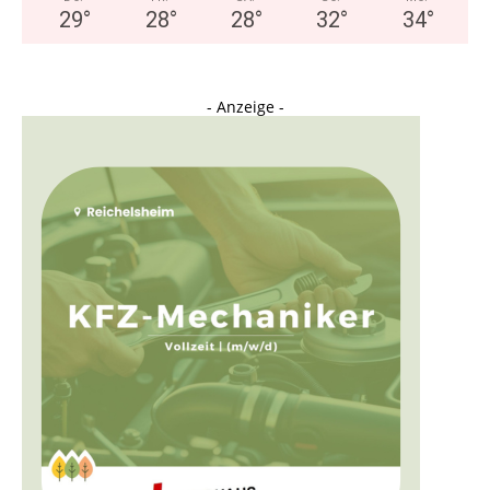
29
°
28
°
28
°
32
°
34
°
- Anzeige -