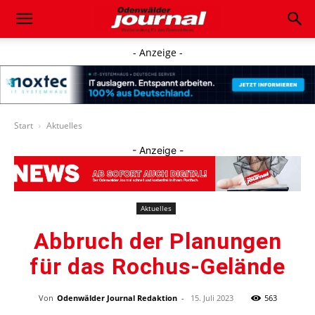
- Anzeige -
Start
Aktuelles
- Anzeige -
Aktuelles
Abbruch der Planungen
für das Rochus-Gelände
Von
Odenwälder Journal Redaktion
-
15. Juli 2023
563