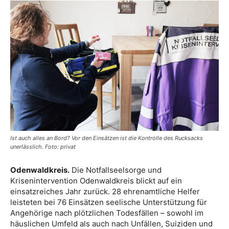
Ist auch alles an Bord? Vor den Einsätzen ist die Kontrolle des Rucksacks
unerlässlich. Foto: privat
Odenwaldkreis.
Die Notfallseelsorge und
Krisenintervention Odenwaldkreis blickt auf ein
einsatzreiches Jahr zurück. 28 ehrenamtliche Helfer
leisteten bei 76 Einsätzen seelische Unterstützung für
Angehörige nach plötzlichen Todesfällen – sowohl im
häuslichen Umfeld als auch nach Unfällen, Suiziden und