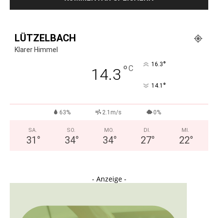
LÜTZELBACH
Klarer Himmel
°
16.3
°
C
14.3
°
14.1
63%
2.1m/s
0%
SA.
SO.
MO.
DI.
MI.
31
°
34
°
34
°
27
°
22
°
- Anzeige -