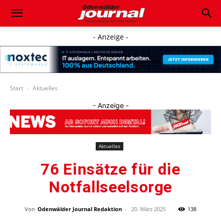
- Anzeige -
Start
Aktuelles
- Anzeige -
Aktuelles
76 Einsätze für die
Notfallseelsorge
Von
Odenwälder Journal Redaktion
-
20. März 2025
138