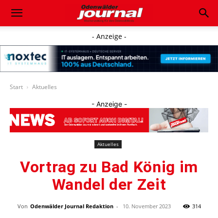
- Anzeige -
Start
Aktuelles
- Anzeige -
Aktuelles
Vortrag zu Bad König im
Wandel der Zeit
Von
Odenwälder Journal Redaktion
-
10. November 2023
314