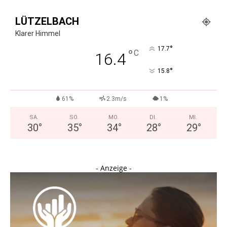
LÜTZELBACH
Klarer Himmel
°
17.7
°
C
16.4
°
15.8
61%
2.3m/s
1%
SA.
SO.
MO.
DI.
MI.
30
°
35
°
34
°
28
°
29
°
- Anzeige -