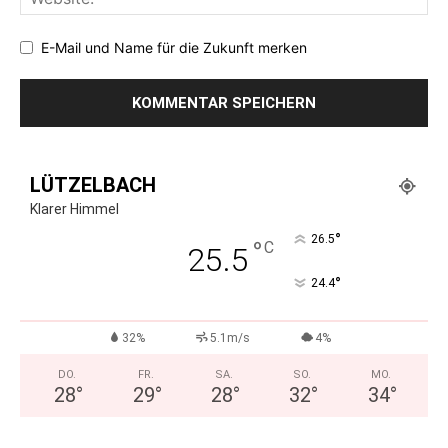
E-Mail und Name für die Zukunft merken
LÜTZELBACH
Klarer Himmel
°
26.5
°
C
25.5
°
24.4
32%
5.1m/s
4%
DO.
FR.
SA.
SO.
MO.
28
°
29
°
28
°
32
°
34
°