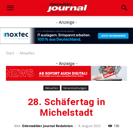
- Anzeige -
Start
Aktuelles
- Anzeige -
Aktuelles
Veranstaltungen
28. Schäfertag in
Michelstadt
Von
Odenwälder Journal Redaktion
-
8. August 2023
130