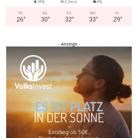
35%
2.2m/s
0%
FR.
SA.
SO.
MO.
DI.
26
°
30
°
32
°
33
°
29
°
- Anzeige -