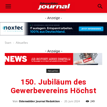
- Anzeige -
Start
Aktuelles
- Anzeige -
Aktuelles
150. Jubiläum des
Gewerbevereins Höchst
Von
Odenwälder Journal Redaktion
-
20. Juni 2024
249