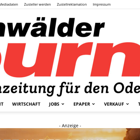
Mediadaten
Zusteller werden
Zustellreklamation
Impressum
HT
WIRTSCHAFT
JOBS
EPAPER
VERKAUF
Odenwälder
- Anzeige -