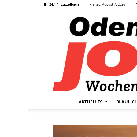
C
24.4
Freitag, August 7, 2026
Lützelbach
AKTUELLES
BLAULIC