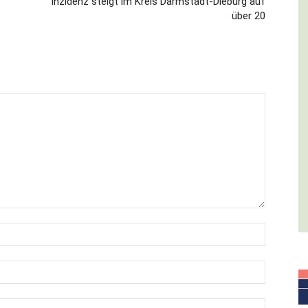
Inzidenz steigt im Kreis Darmstadt-Dieburg auf
über 20