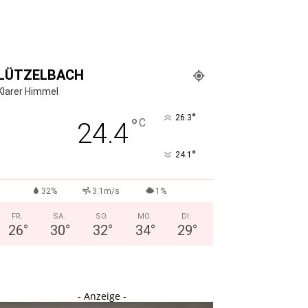
LÜTZELBACH
Klarer Himmel
°
26.3
°
C
24.4
°
24.1
32%
3.1m/s
1%
FR.
SA.
SO.
MO.
DI.
26
°
30
°
32
°
34
°
29
°
- Anzeige -