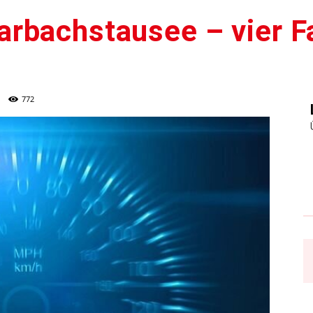
rbachstausee – vier F
772