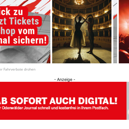
Journal
er Fahrverbote drohen
- Anzeige -