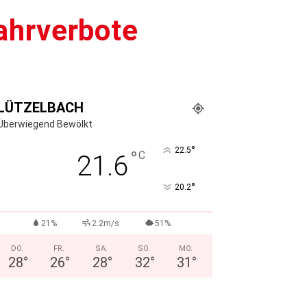
ahrverbote
LÜTZELBACH
Überwiegend Bewölkt
°
22.5
°
C
21.6
°
20.2
21%
2.2m/s
51%
DO.
FR.
SA.
SO.
MO.
28
°
26
°
28
°
32
°
31
°