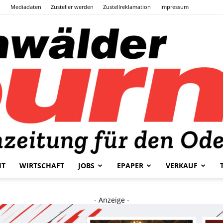
Mediadaten
Zusteller werden
Zustellreklamation
Impressum
HT
WIRTSCHAFT
JOBS
EPAPER
VERKAUF
Odenwälder
- Anzeige -