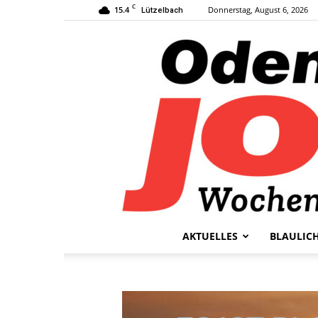
C
15.4
Donnerstag, August 6, 2026
Lützelbach
AKTUELLES
BLAULIC