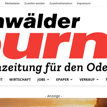
Mediadaten
Zusteller werden
Zustellreklamation
Impressum
HT
WIRTSCHAFT
JOBS
EPAPER
VERKAUF
Odenwälder
- Anzeige -