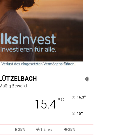
LÜTZELBACH
Mäßig Bewölkt
°
16.3
°
C
15.4
°
15
25%
1.2m/s
25%