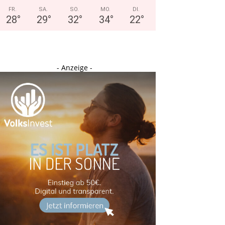
FR.
SA.
SO.
MO.
DI.
28
°
29
°
32
°
34
°
22
°
- Anzeige -