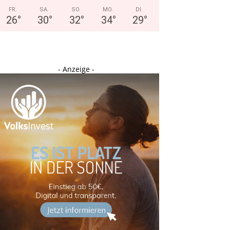
FR.
SA.
SO.
MO.
DI.
26
°
30
°
32
°
34
°
29
°
- Anzeige -