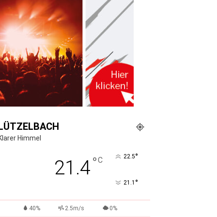
LÜTZELBACH
Klarer Himmel
°
22.5
°
C
21.4
°
21.1
40%
2.5m/s
0%