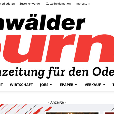
Mediadaten
Zusteller werden
Zustellreklamation
Impressum
HT
WIRTSCHAFT
JOBS
EPAPER
VERKAUF
Odenwälder
- Anzeige -