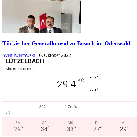
Türkischer Generalkonsul zu Besuch im Odenwald
Sven Iwertowski
-
6. Oktober 2022
LÜTZELBACH
Klarer Himmel
°
30.3
°
C
29.4
°
29.1
26%
1.7m/s
5%
SA.
SO.
MO.
DI.
MI.
29
°
34
°
33
°
27
°
29
°