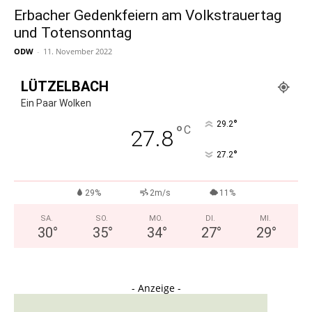
Erbacher Gedenkfeiern am Volkstrauertag
und Totensonntag
ODW
-
11. November 2022
LÜTZELBACH
Ein Paar Wolken
°
29.2
°
C
27.8
°
27.2
29%
2m/s
11%
SA.
SO.
MO.
DI.
MI.
30
°
35
°
34
°
27
°
29
°
- Anzeige -