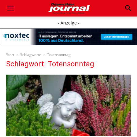
- Anzeige -
Start
Schlagworte
Totensonntag
Schlagwort: Totensonntag