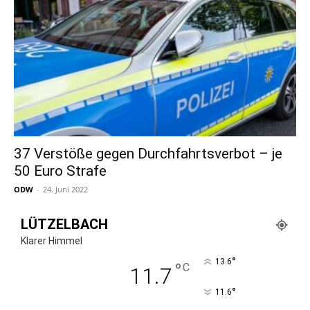
37 Verstöße gegen Durchfahrtsverbot – je
50 Euro Strafe
ODW
-
24. Juni 2022
LÜTZELBACH
Klarer Himmel
°
13.6
°
C
11.7
°
11.6