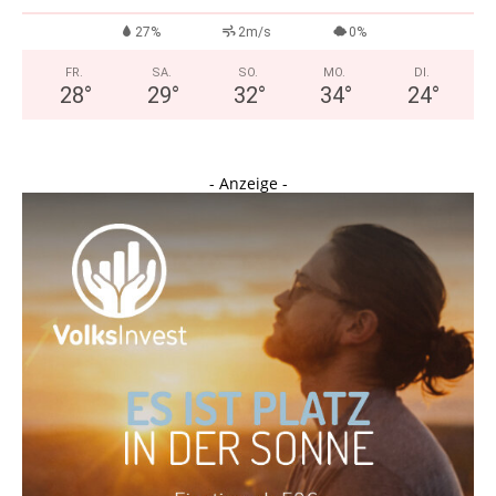
27%
2m/s
0%
FR.
SA.
SO.
MO.
DI.
28
°
29
°
32
°
34
°
24
°
- Anzeige -