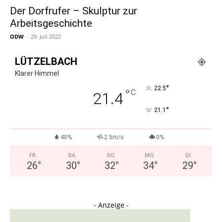
Der Dorfrufer – Skulptur zur
Arbeitsgeschichte
ODW
-
29. Juli 2022
LÜTZELBACH
Klarer Himmel
°
22.5
°
C
21.4
°
21.1
40%
2.5m/s
0%
FR.
SA.
SO.
MO.
DI.
26
°
30
°
32
°
34
°
29
°
- Anzeige -