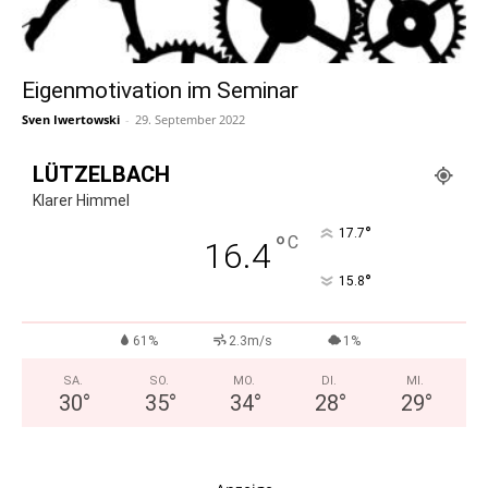
Eigenmotivation im Seminar
Sven Iwertowski
-
29. September 2022
LÜTZELBACH
Klarer Himmel
°
17.7
°
C
16.4
°
15.8
61%
2.3m/s
1%
SA.
SO.
MO.
DI.
MI.
30
°
35
°
34
°
28
°
29
°