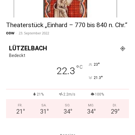
Theaterstück „Einhard – 770 bis 840 n. Chr.“
ODW
-
23. September 2022
LÜTZELBACH
Bedeckt
°
23
°
C
22.3
°
21.3
21%
2.2m/s
100%
FR.
SA.
SO.
MO.
DI.
21
°
31
°
34
°
34
°
29
°