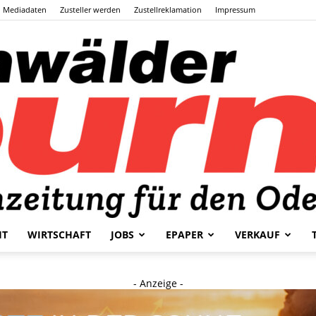
Mediadaten
Zusteller werden
Zustellreklamation
Impressum
HT
WIRTSCHAFT
JOBS
EPAPER
VERKAUF
Odenwälder
- Anzeige -