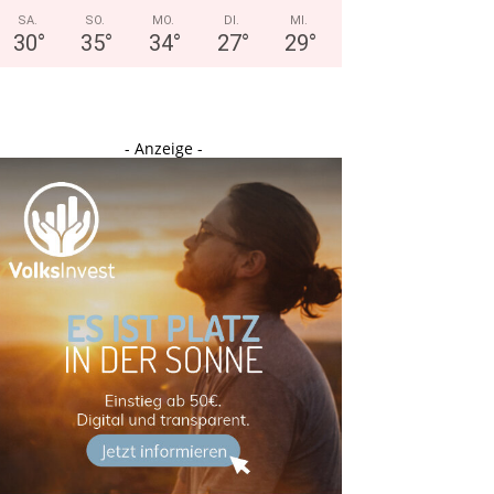
SA.
SO.
MO.
DI.
MI.
30
°
35
°
34
°
27
°
29
°
- Anzeige -