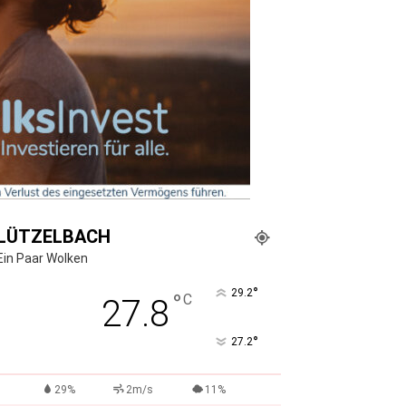
LÜTZELBACH
Ein Paar Wolken
°
29.2
°
C
27.8
°
27.2
29%
2m/s
11%