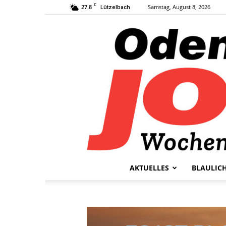
C
27.8
Samstag, August 8, 2026
Lützelbach
AKTUELLES
BLAULIC